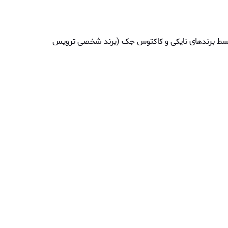
 از کیت فصل 2000/01 بارسلونا توسط برندهای نایکی و کاکتوس جک (برند شخصی ترویس