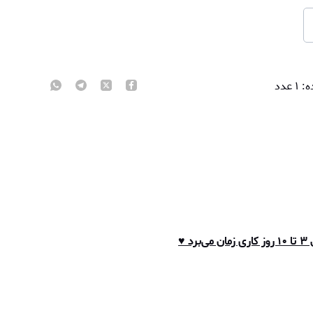
ه:
۱
عدد
♥